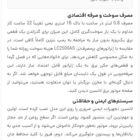
مصرف سوخت و صرفه اقتصادی
مصرف 0.8 لیتر در ساعت با باک 18 لیتری یعنی تقریباً 22 ساعت کار
مداوم با یک بار سوخت‌گیری کامل. این میزان برای گذراندن یک قطعی
برق یک‌روزه بدون نیاز به مراجعه به پمپ بنزین کاملاً کافی است. در
مقایسه با ژنراتورهای پرمصرف‌تر، LC2500AS هزینه سوخت روزانه شما را
به شکل محسوسی کاهش می‌دهد. برای خانواده‌هایی که در فصل گرما
و قطعی‌های مکرر برق به یک ژنراتور قابل اعتماد نیاز دارند، این
صرفه‌جویی در طول یک تابستان مبلغ قابل توجهی خواهد شد. اگر به
دنبال گزینه‌ای با مخزن بزرگ‌تر یا توان متفاوت هستید، می‌توانید از
صفحه
موتور برق لانسین
دیدن کنید.
سیستم‌های ایمنی و حفاظتی
لانسین تجهیزات ایمنی ضروری را روی این مدل نصب کرده است. اولین
و مهم‌ترین آن، سنسور کمبود روغن است. اگر سطح روغن از حد مجاز
پایین‌تر برود، موتور به‌طور خودکار خاموش می‌شود و از آسیب جدی به
یاتاقان‌ها و پیستون جلوگیری می‌کند. دوم، فیوز یا کلید محافظ جان