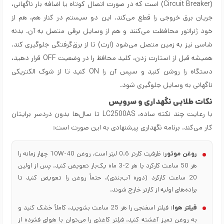
(Circuit Breaker) است که در صورت اتصال کوتاه یا اضافه بار ناگهانی،
جریان برق خروجی را قطع می‌کند. این دو سیستم در کنار هم، هم از
خود ژنراتور محافظت می‌کنند و هم از وسایل برقی متصل به آن. بدنه
شاسی نیز به زمین متصل می‌شود (ارت) تا از برق‌گرفتگی جلوگیری کند.
همیشه قبل از استارت زدن، کلید محافظ را در وضعیت OFF قرار دهید،
دستگاه را روشن کنید و سپس آن را ON کنید تا از شوک الکتریکی
ناگهانی به وسایل جلوگیری شود.
نکات طلایی نگهداری و سرویس
با رعایت چند نکته ساده، LC2500AS تا سال‌ها بدون دردسر برایتان
کار می‌کند. برنامه نگهداری پیشنهادی به این صورت است:
روغن موتور:
ظرفیت کارتر 0.6 لیتر است. روغن 10W-40 چهار زمانه را
هر 50 ساعت کارکرد یا هر 2-3 ماه یک‌بار تعویض کنید. پس از اولین
20 ساعت کارکرد (دوره آب‌بندی)، حتماً روغن را تعویض کنید تا
براده‌های اولیه از کارتر خارج شوند.
فیلتر هوا:
فیلتر اسفنجی را هر 25 ساعت بشویید، کاملاً خشک کنید و
به روغن تمیز آغشته کنید. فیلتر کاغذی را می‌توان با هوای فشرده از