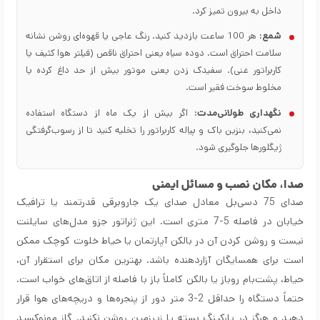
داخل به بیرون تمیز کرد.
شمع:
هر 100 ساعت بازدید کنید. رنگ عاجی یا قهوه‌ای روشن نشانه
سلامت احتراق است. دوده سیاه یعنی احتراق ناقص (فیلتر هوا کثیف یا
کاربراتور غنی). سفیدک زدن یعنی موتور بیش از حد داغ کرده یا
مخلوط سوخت فقیر است.
نگهداری طولانی‌مدت:
اگر بیش از یک ماه از دستگاه استفاده
نمی‌کنید، بنزین باک و پیاله کاربراتور را تخلیه کنید تا از رسوب‌گرفتگی
ژیگلورها جلوگیری شود.
صدا، مکان نصب و مسائل ایمنی
صدای 75 دسی‌بل معادل صدای یک جاروبرقی قدرتمند یا ترافیک
خیابان در فاصله 5-7 متری است. این ژنراتور جزو مدل‌های سایلنت
نیست و روشن کردن آن در بالکن آپارتمان یا حیاط خلوت کوچک ممکن
است برای همسایگان آزاردهنده باشد. بهترین مکان برای استقرار آن،
حیاط، پشت‌بام روباز یا بالکن کاملاً باز با فاصله از اتاق‌های خواب است.
حتماً دستگاه را حداقل 2-3 متر دور از پنجره‌ها و دریچه‌های هوا قرار
دهید و هرگز در پارکینگ بسته یا زیرزمین روشن نکنید. گاز مونوکسید