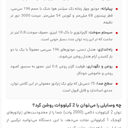
پیشرانه:
موتور چهار زمانه تک سیلندر هوا خنک با حجم 196 سی‌سی،
قطر پیستون 68 میلی‌متر و کورس 54 میلی‌متر. سرعت 3000 دور در
دقیقه.
سیستم سوخت:
کاربراتوری با باک 18 لیتری. مصرف سوخت 0.8 لیتر در
ساعت که در این رده توان عدد بسیار خوبی است.
راه‌اندازی:
هندل دستی. موتورهای 196 سی‌سی معمولاً با یک یا دو
بار کشیدن آرام هندل روشن می‌شوند.
روغن و نگهداری:
ظرفیت کارتر روغن 0.6 لیتر. مجهز به سنسور کمبود
روغن و خاموشی خودکار.
سطح صدا:
75 دسی‌بل که برای یک ژنراتور معمولی در این کلاس توان،
عددی استاندارد و قابل قبول است.
چه وسایلی را می‌توان با 2 کیلووات روشن کرد؟
توان 2 کیلووات دائمی (2000 وات) شما را از محدودیت‌های ژنراتورهای
کوچک 1 کیلوواتی نجات می‌دهد. با این دستگاه می‌توانید ترکیبی از
وسایل زیر را همزمان روشن کنید: