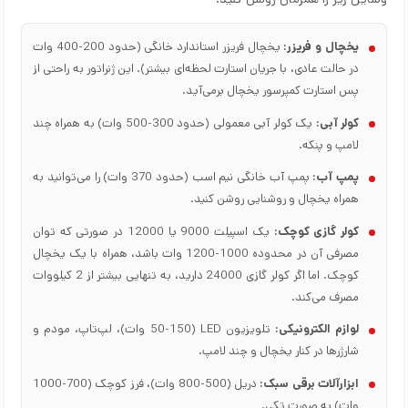
یخچال و فریزر:
یخچال فریزر استاندارد خانگی (حدود 200-400 وات
در حالت عادی، با جریان استارت لحظه‌ای بیشتر). این ژنراتور به راحتی از
پس استارت کمپرسور یخچال برمی‌آید.
کولر آبی:
یک کولر آبی معمولی (حدود 300-500 وات) به همراه چند
لامپ و پنکه.
پمپ آب:
پمپ آب خانگی نیم اسب (حدود 370 وات) را می‌توانید به
همراه یخچال و روشنایی روشن کنید.
کولر گازی کوچک:
یک اسپیلت 9000 یا 12000 در صورتی که توان
مصرفی آن در محدوده 1000-1200 وات باشد، همراه با یک یخچال
کوچک. اما اگر کولر گازی 24000 دارید، به تنهایی بیشتر از 2 کیلووات
مصرف می‌کند.
لوازم الکترونیکی:
تلویزیون LED (50-150 وات)، لپ‌تاپ، مودم و
شارژرها در کنار یخچال و چند لامپ.
ابزارآلات برقی سبک:
دریل (500-800 وات)، فرز کوچک (700-1000
وات) به صورت تکی.