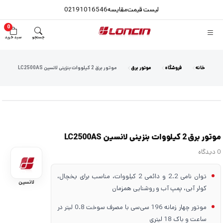
لیست قیمت
مقایسه
02191016546
0
جستجو
سبد خرید
خانه
فروشگاه
موتور برق
موتور برق 2 کیلووات بنزینی لانسین LC2500AS
موتور برق 2 کیلووات بنزینی لانسین LC2500AS
0 دیدگاه
توان نامی 2.2 و دائمی 2 کیلووات، مناسب برای یخچال،
لانسین
کولر آبی، پمپ آب و روشنایی همزمان
موتور چهار زمانه 196 سی‌سی با مصرف سوخت 0.8 لیتر در
ساعت و باک 18 لیتری