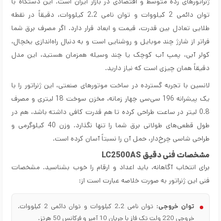
ژنراتورهای رده متوسط و اقتصادی در بازار ایران است. این دستگاه با
توان دائمی 2 کیلووات و توان نامی 2.2 کیلووات، دقیقاً در نقطه
طلایی تعادل بین قدرت، قیمت و ابعاد قرار دارد. اگر مصرف برق شما
فراتر از شارژ چند موبایل و روشنایی است و به دنبال راه‌اندازی یخچال،
کولر آبی، پمپ آب کوچک یا چند وسیله همزمان هستید، این مدل
دقیقاً همان چیزی است که نیاز دارید.
لانسین با تجربه گسترده در ساخت موتورهای صنعتی، این ژنراتور را با
یک پیشرانه 196 سی‌سی چهار زمانه، مخزن سوخت 18 لیتری و مصرف
0.8 لیتر در ساعت طراحی کرده تا هم قدرت کافی داشته باشد، هم در
طول قطعی‌های طولانی برق شما را تنها نگذارد. وزن 40 کیلوگرمی و
طراحی شاسی چرخ‌دار، حمل آن را نسبتاً آسان کرده است.
مشخصات فنی دقیق LC2500AS
برای انتخاب آگاهانه، باید اعداد و ارقام را خوب بشناسید. مشخصات
فنی این ژنراتور به صورت خلاصه عبارت است از:
توان خروجی:
توان نامی 2.2 کیلووات و توان دائمی 2 کیلووات.
خروجی 220 ولت تک فاز با جریان 10 آمپر و فرکانس 50 هرتز.